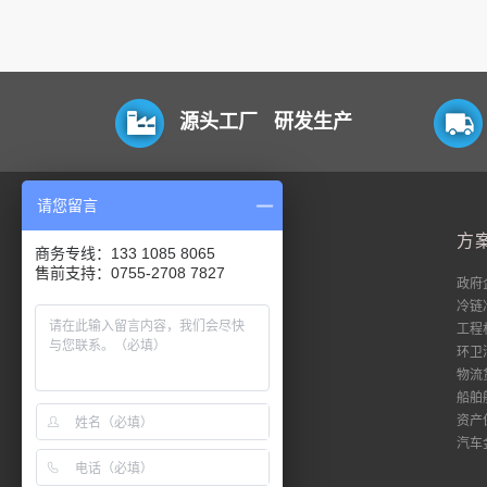
源头工厂 研发生产
请您留言
平台
方
商务专线：133 1085 8065
售前支持：0755-2708 7827
电脑端
政府
移动端
冷链
数据流
工程
私有化
环卫
物流
船舶
资产
汽车