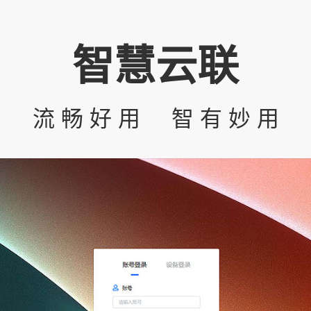
智慧云联
流 畅 好 用 智 有 妙 用