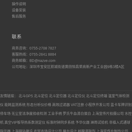
操作说明
设备安装
售后服务
联系
商务咨询：0755-2708 7827
客服热线：0755-2641 8884
商务邮箱：BD@nazve.com
公司地址：深圳市宝安区航城街道黄田恒昌荣高新产业工业园9栋3楼A区
友情链接：
北斗GPS
北斗定位
北斗定位器
北斗定位仪
北斗定位终端
温室气体检测
仪
能耗监测系统
形态分析仪价格
高效过滤器
VAT注册
小程序开发公司
蓝卡车牌识别
停车场
无尘室洁净度验收检测
工业手柄
罗氏牛血清白蛋白
上海宣传片拍摄公司
水控
机
真空VIP板导热系数测定仪
标准时钟同步系统
予华仪器
淋雨试验机
非插入式通球
指示器
上海网站建设
农贸市场设计公司
展台设计
核酸清除剂
上海宣传片制作公司