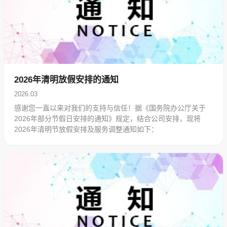
2026年清明放假安排的通知‌
2026.03
感谢您一直以来对我们的支持与信任！据《国务院办公厅关于
2026年部分节假日安排的通知》规定，结合公司安排，现将
2026年清明节放假安排及服务调整通知如下：