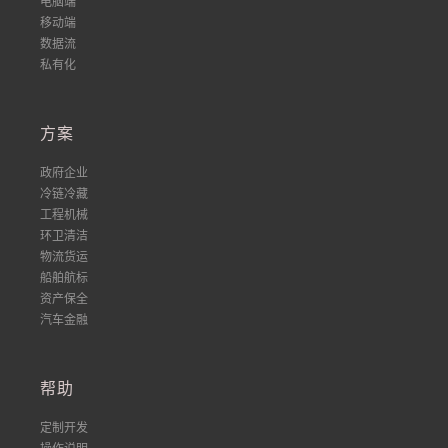
电脑端
移动端
数据流
私有化
方案
政府企业
冷链冷藏
工程机械
环卫清洁
物流货运
船舶航标
资产保全
汽车金融
帮助
定制开发