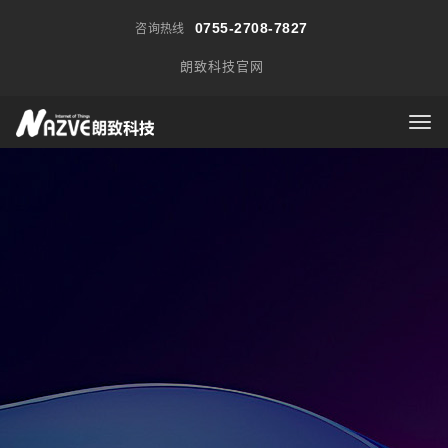
0755-2708-7827
咨询热线
朗致科技官网