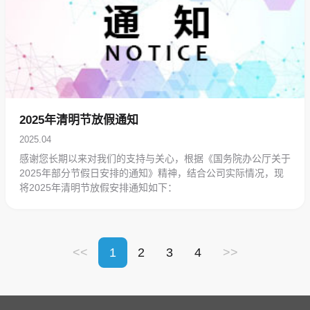
2025年清明节放假通知
2025.04
感谢您长期以来对我们的支持与关心，根据《国务院办公厅关于
2025年部分节假日安排的通知》精神，结合公司实际情况，现
将2025年清明节放假安排通知如下：
<<
1
2
3
4
>>