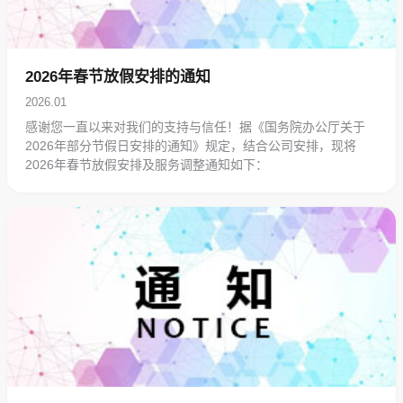
2026年春节放假安排的通知‌
2026.01
感谢您一直以来对我们的支持与信任！据《国务院办公厅关于
2026年部分节假日安排的通知》规定，结合公司安排，现将
2026年春节放假安排及服务调整通知如下：