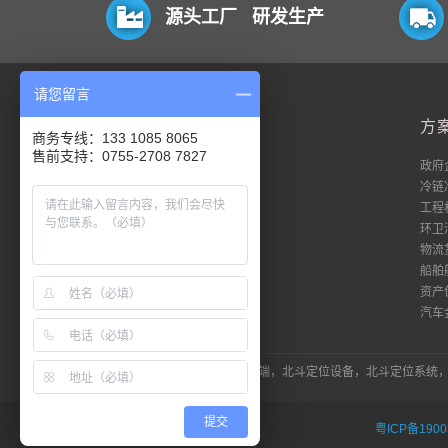
源头工厂 研发生产
请您留言
平台
方
商务专线：133 1085 8065
售前支持：0755-2708 7827
电脑端
政府
移动端
冷链
数据流
工程
私有化
环卫
18平台登录
物流
51平台登录
船舶
资产
汽车
LINK：北斗定位器，北斗定位终端，北斗定位设备，北斗定位系
提交
粤ICP备1900