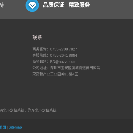
持
品质保证 精致服务
联系
商务咨询：0755-2708 7827
客服热线：0755-2641 8884
商务邮箱：BD@nazve.com
公司地址：深圳市宝安区航城街道黄田恒昌
荣高新产业工业园9栋3楼A区
车辆北斗定位系统，汽车北斗定位系统
地图
|
Sitemap