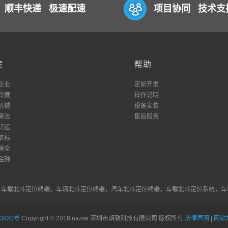
顺丰快递 极速配速
项目协同 技术支
案
帮助
企业
定制开发
冷藏
操作说明
机械
设备安装
清洁
售后服务
货运
航标
保全
金融
统，车载北斗定位终端，车辆北斗定位终端，汽车北斗定位终端，车载北斗定位系统，
3820号
Copyright © 2018 nazve 深圳市朗致科技有限公司 版权所有
法律声明
|
网站