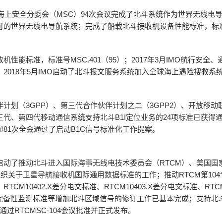
MO海上安全分委会（MSC）94次会议完成了北斗系统作为世界无线电
的世界无线电导航系统；完成了船载北斗接收机设备性能标准，标准号M
性能标准，标准号MSC.401（95）；2017年3月IMO航行安全、
2018年5月IMO启动了北斗报文服务系统加入全球海上遇险搜救系
计划（3GPP）、第三代合作伙伴计划之二（3GPP2）、开放移动
代、第四代移动通信系统支持北斗B1I定位业务的24项标准已获得
AN#81次全会通过了启动B1C信号标准化工作提案。
动了推动北斗进入国际海事无线电技术委员会（RTCM）、美国国家
际组织关于卫星导航接收机国际通用数据标准的工作；推动RTCM第10
M10402.X差分电文标准、RTCM10403.X差分电文标准、RTCM1
基准站完备性监测标准等增加北斗区域信号的修订工作已基本完成；支持北斗的N
本通过RTCMSC-104会议批准并正式发布。