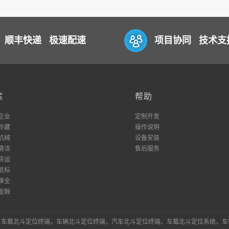
顺丰快递 极速配速
项目协同 技术支
案
帮助
企业
定制开发
冷藏
操作说明
机械
设备安装
清洁
售后服务
货运
航标
保全
金融
统，车载北斗定位终端，车辆北斗定位终端，汽车北斗定位终端，车载北斗定位系统，