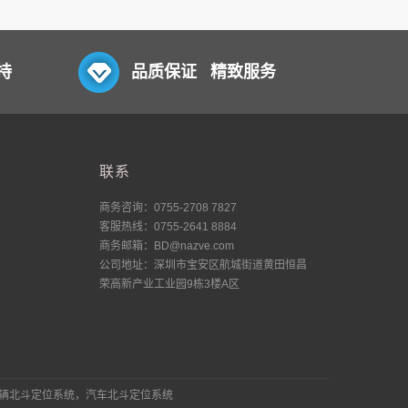
持
品质保证 精致服务
联系
商务咨询：0755-2708 7827
客服热线：0755-2641 8884
商务邮箱：BD@nazve.com
公司地址：深圳市宝安区航城街道黄田恒昌
荣高新产业工业园9栋3楼A区
车辆北斗定位系统，汽车北斗定位系统