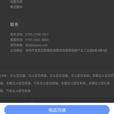
设备安装
售后服务
联系
商务咨询：0755-2708 7827
客服热线：0755-2641 8884
商务邮箱：BD@nazve.com
公司地址：深圳市宝安区航城街道黄田恒昌荣高新产业工业园9栋3楼A区
LINK：北斗定位器，北斗定位终端，北斗定位设备，北斗定位系统，车载北斗定位终
端，车辆北斗定位终端，汽车北斗定位终端，车载北斗定位系统，车辆北斗定位系
统，汽车北斗定位系统
粤ICP备19003820号
Copyright © 2018 nazve 深圳市朗致科技有限公司 版权
电话沟通
所有
法律声明
|
网站地图
|
Sitemap