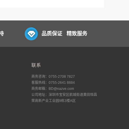
持
品质保证 精致服务
联系
商务咨询：0755-2708 7827
客服热线：0755-2641 8884
商务邮箱：BD@nazve.com
公司地址：深圳市宝安区航城街道黄田恒昌
荣高新产业工业园9栋3楼A区