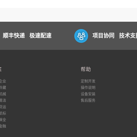
顺丰快递 极速配速
项目协同 技术支
案
帮助
企业
定制开发
冷藏
操作说明
机械
设备安装
清洁
售后服务
货运
航标
保全
金融