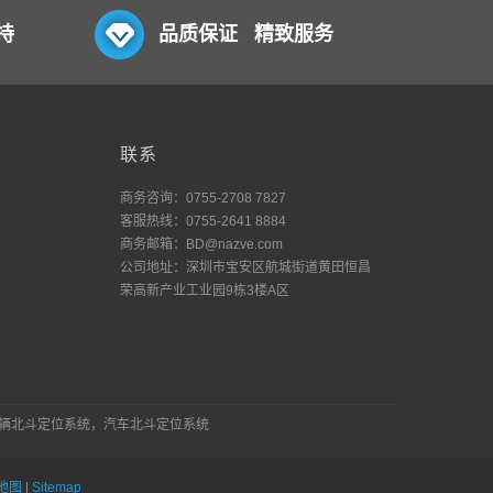
持
品质保证 精致服务
联系
商务咨询：0755-2708 7827
客服热线：0755-2641 8884
商务邮箱：BD@nazve.com
公司地址：深圳市宝安区航城街道黄田恒昌
荣高新产业工业园9栋3楼A区
车辆北斗定位系统，汽车北斗定位系统
地图
|
Sitemap