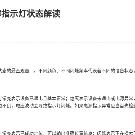
障指示灯状态解读
状态的最直观窗口。不同颜色、不同闪烁频率代表着不同的设备状态
。
灯常亮表示设备已通电且基本正常；熄灭表示设备未通电或电源异常
触不良，电压波动会导致指示灯闪烁。如果电源指示异常应当首先检
灯常亮表示已成功定位，可以输出准确位置信息；闪烁表示正在搜索