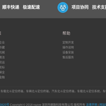
顺丰快递 极速配速
项目协同 技术支
案
帮助
企业
定制开发
冷藏
操作说明
机械
设备安装
清洁
售后服务
货运
航标
保全
金融
统，车载北斗定位终端，车辆北斗定位终端，汽车北斗定位终端，车载北斗定位系统，
3820号
Copyright © 2018 nazve 深圳市朗致科技有限公司 版权所有
法律声明
|
网站