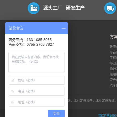
源头工厂 研发生产
请您留言
平台
方
商务专线：133 1085 8065
售前支持：0755-2708 7827
电脑端
政府
移动端
冷链
数据流
工程
私有化
环卫
18平台登录
物流
51平台登录
船舶
资产
汽车
LINK：北斗定位器，北斗定位终端，北斗定位设备，北斗定位系
提交
粤ICP备1900