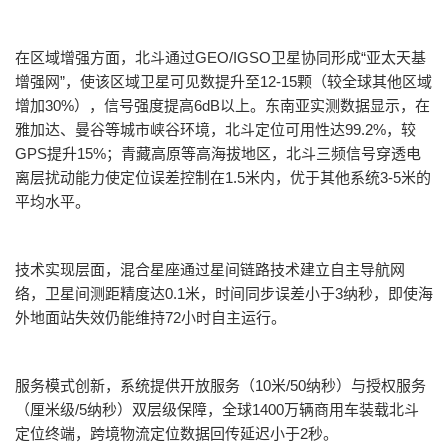
在区域增强方面
，北斗通过
GEO/IGSO
卫星协同形成
“
亚太天基
增强网
”
，使该区域卫星可见数提升至
12-15
颗（较全球其他区域
增加
30%
），信号强度提高
6dB
以上
。
东南亚实测数据显示
，在
雅加达、曼谷等城市峡谷环境，北斗定位可用性达
99.2%
，较
GPS
提升
15%
；
青藏高原等高海拔地区
，北斗三频信号穿透电
离层扰动能力使定位误差控制在
1.5
米内，优于其他系统
3-5
米的
平均水平
。
技术实现层面
，混合星座通过星间链路技术建立自主导航网
络，卫星间测距精度达
0.1
米，时间同步误差小于
3
纳秒，即使海
外地面站失效仍能维持
72
小时自主运行
。
服务模式创新
，系统提供开放服务（
10
米
/50
纳秒）与授权服务
（厘米级
/5
纳秒）双层级保障，
全球
1400
万辆商用车装载北斗
定位终端，跨境物流定位数据回传延迟小于
2
秒。