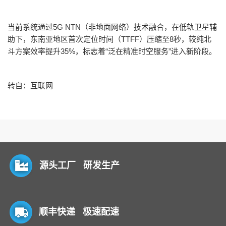
当前系统通过
5G NTN
（非地面网络）技术融合
，在低轨卫星辅
助下，东南亚地区首次定位时间（
TTFF
）压缩至
8
秒，较纯北
斗方案效率提升
35%
，标志着
“
泛在精准时空服务
”
进入新阶段
。
转自：互联网
源头工厂 研发生产
顺丰快递 极速配速