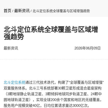
首页
最新资讯
/
/
北斗定位系统全球覆盖与区域增强‌趋势
北斗定位系统全球覆盖与区域增
强‌趋势
最新资讯
2026年06月09日
北斗定位系统
通过三代技术迭代，构建了“全球覆盖与区域增强”
双重服务体系。
北斗三号系统部署
30
颗卫星形成混合星座架构
（
3
颗地球静止轨道卫星、
3
颗倾斜地球同步轨道卫星、
24
颗中
圆地球轨道卫星）
，实现全球
200
余个国家和地区的无缝覆盖，
服务用户规模突破
40
亿，日均位置请求量达
3000
亿次
。