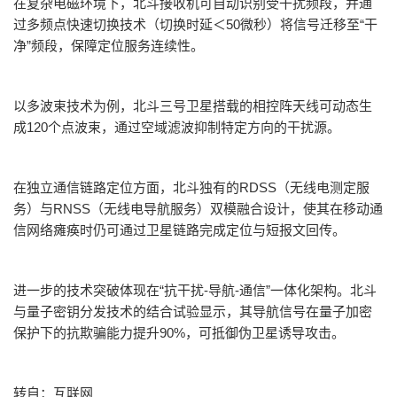
在复杂电磁环境下
，北斗接收机可自动识别受干扰频段，并通
过多频点快速切换技术（切换时延＜
50
微秒）将信号迁移至
“
干
净
”
频段，保障定位服务连续性
。
以多波束技术为例
，北斗三号卫星搭载的相控阵天线可动态生
成
120
个点波束，通过空域滤波抑制特定方向的干扰源。
在独立通信链路定位方面
，北斗独有的
RDSS
（无线电测定服
务）与
RNSS
（无线电导航服务）双模融合设计，使其在移动通
信网络瘫痪时仍可通过卫星链路完成定位与短报文回传。
进一步的技术突破体现在“抗干扰
-
导航
-
通信
”
一体化架构
。北斗
与量子密钥分发技术的结合试验显示，其导航信号在量子加密
保护下的抗欺骗能力提升
90%
，可抵御伪卫星诱导攻击。
转自：互联网