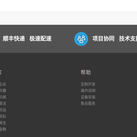
顺丰快递 极速配速
项目协同 技术支
案
帮助
企业
定制开发
冷藏
操作说明
机械
设备安装
清洁
售后服务
货运
航标
保全
金融