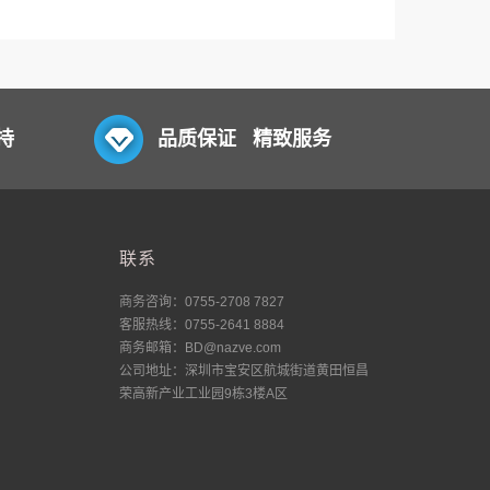
持
品质保证 精致服务
联系
商务咨询：0755-2708 7827
客服热线：0755-2641 8884
商务邮箱：BD@nazve.com
公司地址：深圳市宝安区航城街道黄田恒昌
荣高新产业工业园9栋3楼A区