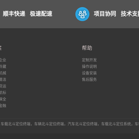
顺丰快递 极速配速
项目协同 技术支
案
帮助
企业
定制开发
冷藏
操作说明
机械
设备安装
清洁
售后服务
货运
航标
保全
金融
统，车载北斗定位终端，车辆北斗定位终端，汽车北斗定位终端，车载北斗定位系统，