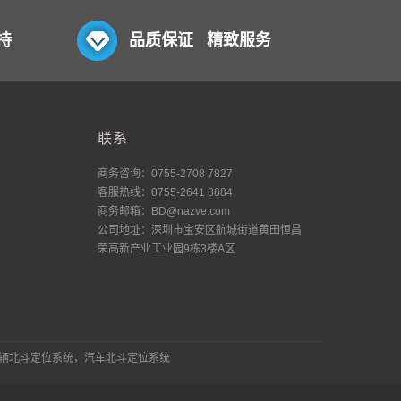
持
品质保证 精致服务
联系
商务咨询：0755-2708 7827
客服热线：0755-2641 8884
商务邮箱：BD@nazve.com
公司地址：深圳市宝安区航城街道黄田恒昌
荣高新产业工业园9栋3楼A区
车辆北斗定位系统，汽车北斗定位系统