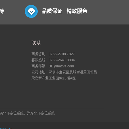
持
品质保证 精致服务
联系
商务咨询：0755-2708 7827
客服热线：0755-2641 8884
商务邮箱：BD@nazve.com
公司地址：深圳市宝安区航城街道黄田恒昌
荣高新产业工业园9栋3楼A区
车辆北斗定位系统，汽车北斗定位系统