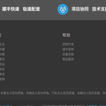
顺丰快递 极速配速
项目协同 技术支
案
帮助
企业
定制开发
冷藏
操作说明
机械
设备安装
清洁
售后服务
货运
航标
保全
金融
统，车载北斗定位终端，车辆北斗定位终端，汽车北斗定位终端，车载北斗定位系统，