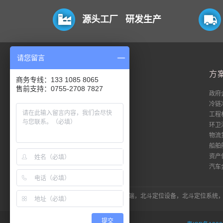
源头工厂 研发生产
请您留言
平台
方
商务专线：133 1085 8065
售前支持：0755-2708 7827
电脑端
政府
移动端
冷链
数据流
工程
私有化
环卫
18平台登录
物流
51平台登录
船舶
资产
汽车
LINK：北斗定位器，北斗定位终端，北斗定位设备，北斗定位系
提交