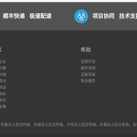
顺丰快递 极速配速
项目协同 技术支
案
帮助
企业
定制开发
冷藏
操作说明
机械
设备安装
清洁
售后服务
货运
航标
保全
金融
统，车载北斗定位终端，车辆北斗定位终端，汽车北斗定位终端，车载北斗定位系统，