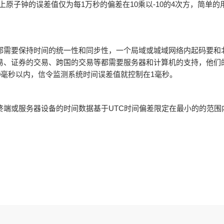
上原子钟的误差值仅为每1万秒的偏差在10乘以-10的4次方，简单的用
都需要保持时间的统一性和同步性，一个局域或城域网络内起码要和
易、证券的交易、跨国的交易等都需要服务器和计算机的支持，他们
0毫秒以内，信令监测系统时间误差值就控制在1毫秒。
终端或服务器设备的时间数据基于UTC时间偏差限定在最小的的范围