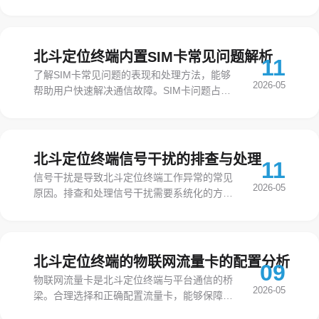
备的热管理，避免因过热造成故障或损毁。高
温环境对电子设备的可靠性是严峻考验，需要
从设备选型、安装位置、日常维护等多方面加
以注意。
北斗定位终端内置SIM卡常见问题解析
11
了解SIM卡常见问题的表现和处理方法，能够
2026-05
帮助用户快速解决通信故障。SIM卡问题占设
备通信故障的比例相当高，掌握这些知识能够
事半功倍。
北斗定位终端信号干扰的排查与处理
11
信号干扰是导致北斗定位终端工作异常的常见
2026-05
原因。排查和处理信号干扰需要系统化的方法
和专业的工具，才能有效解决问题。干扰问题
往往比较隐蔽，需要耐心排查才能找到根本原
因。
北斗定位终端的物联网流量卡的配置分析
09
物联网流量卡是北斗定位终端与平台通信的桥
2026-05
梁。合理选择和正确配置流量卡，能够保障通
信稳定、控制通信成本。流量卡虽然是小配