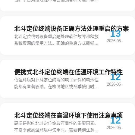
常见问题的解决方法能够加快项目实施进度。
对接工作看似简单，实际上涉及多个技术环
节，任何一个环节出问题都可能导致对接失
败。
北斗定位终端设备正确方法处理重启的方案
13
北斗定位终端设备重启是处理软件故障和释放
2026-05
系统资源的常用方法。正确的重启方式能够有
效解决问题，错误的操作则可能造成数据丢失
或系统损坏。重启虽然简单，但操作不当也会
带来风险。
便携式北斗定位终端在低温环境工作特性
12
低温环境对北斗定位终端的电子元件和电池性
2026-05
能都有显著影响。在寒冷地区或冬季使用时，
需要了解设备的低温工作特性，采取必要的防
护措施。
北斗定位终端在高温环境下使用注意事项
12
高温是影响北斗定位终端可靠性的重要因素。
2026-05
在夏季或高温环境中使用时，需要特别注意设